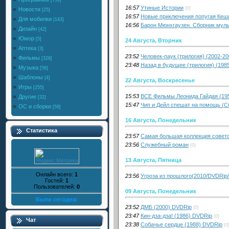
[756]
16:57
Утиные Истории
(0)
Новости
[25]
16:57
Новые приключения попугая Кеш
Для мобилки
[143]
16:56
Барон Мюнхгаузен. Сборник мул
Дизайн
[42]
Юмор
[5]
24 Августа, Вторник
Аптека
[3]
23:52
Человек-паук (трилогия) (2002-20
Фильмы
[328]
23:48
Назад в будущее (трилогия) (198
Музыка
[56]
Шаблоны
[4]
22 Августа, Воскресенье
Игры
[255]
15:53
ВСЕ Фильмы Леонида Гайдая (19
Другие
[32]
15:47
Чип и Дейл спешат на помощь (С
ОС и сборки
[59]
16 Августа, Понедельник
Статистика
23:57
Самая большая коллекция совет
23:56
Служебный роман
(0)
13 Августа, Пятница
Онлайн всего:
1
23:56
Угроза из прошлого(2010/DVDRip
Гостей:
1
Пользователей:
0
09 Августа, Понедельник
Были сегодня:
23:52
ДМБ (2000) DVDRip
(0)
23:47
Кин-дза-дза! (1986) DVDRip
(0)
Чат
23:38
Собачье сердце (1988) DVDRip
(0