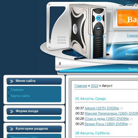
Ва
Главна
Воскрес
Приве
Меню сайта
Главная
»
2010
»
Август
Главная
Карта сайта
01 Августа, Среда
00:37
Афоня (1975) DVDRip
(0)
Форма входа
00:32
Максим Перепелица (1955) DVDR
00:28
Отцы и деды (1982) DVDRip
(0)
00:25
Белые Росы (1983) DVDRip
(0)
Категории раздела
28 Августа, Суббота
Программы