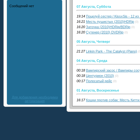
07 Августа, Суббота
19:14
Поцелуй сестер / KissxSis - 12 из
16:21
Месть пушистых (2010)HDRip
(0)
16:20
Заточка (2010)HDRip/BDRip
(0)
16:20
Сутенер (2010) DVDRip
(0)
05 Августа, Четверг
21:27
Linkin Park - The Catalyst (Piano)
(
04 Августа, Среда
00:18
Вампирский засос / Вампиры сосу
00:18
Центурион (2010)
(0)
00:17
Полосатый рейс
(0)
01 Августа, Воскресенье
Для добавления необходима
16:17
Кошки против собак: Месть Китти
авторизация