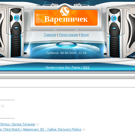
Варезничек
Главная
|
Регистрация
|
Вход
Суббота, 08.08.2026, 22:15
Приветствую Вас
Гость
|
RSS
(0)
/Stylus / Битва Титанов
(0)
the Third Reich / Диверсант 3D - Тайна Третьего Рейха
(0)