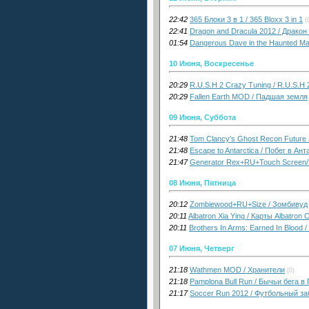
22:42
365 Блоки 3 в 1 / 365 Bloxx 3 in 1
(
22:41
Dragon and Dracula 2012 / Дракон
01:54
Dangerous Dave in the Haunted M
10 Июня, Воскресенье
20:29
R.U.S.H 2 Crazy Tuning / R.U.S.
20:29
Fallen Earth MOD / Падшая земля
09 Июня, Суббота
21:48
Tom Clancy's Ghost Recon Future
21:48
Escape to Antarctica / Побег в Ан
21:47
Generator Rex+RU+Touch Screen/S
08 Июня, Пятница
20:12
Zombiewood+RU+Size / Зомбивуд
20:11
Albatron Xia Ying / Карты Albatron 
20:11
Brothers In Arms: Earned In Blood
07 Июня, Четверг
21:18
Wathmen MOD / Хранители
(0)
21:18
Pamplona Bull Run / Бычьи бега 
21:17
Soccer Run 2012 / Футбольный за