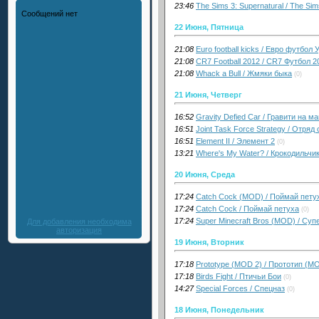
23:46
The Sims 3: Supernatural / The S
22 Июня, Пятница
21:08
Euro football kicks / Евро футбол
21:08
CR7 Football 2012 / CR7 Футбол 2
21:08
Whack a Bull / Жмяки быка
(0)
21 Июня, Четверг
16:52
Gravity Defied Car / Гравити на 
16:51
Joint Task Force Strategy / Отря
16:51
Element II / Элемент 2
(0)
13:21
Where's My Water? / Крокодильчи
20 Июня, Среда
17:24
Catch Cock (MOD) / Поймай пету
17:24
Catch Cock / Поймай петуха
(0)
17:24
Super Minecraft Bros (MOD) / Су
Для добавления необходима
авторизация
19 Июня, Вторник
17:18
Prototype (MOD 2) / Прототип (М
17:18
Birds Fight / Птичьи Бои
(0)
14:27
Special Forces / Спецназ
(0)
18 Июня, Понедельник