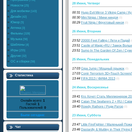
[756]
28 Июня, Четверг
Новости
[25]
Для мобилки
[143]
00:31
Hugo Evil Mirror 3 Viking Camp / К
Дизайн
[42]
00:30
Mini Ninjas / Мини ниндзя
(0)
Юмор
00:29
Fruit Ninja / Фруктовый нинзя
[5]
(0)
Аптека
[3]
26 Июня, Вторник
Фильмы
[328]
Музыка
[56]
23:52
20000 Feet Falling / Лети и Падай
(
Шаблоны
[4]
23:51
Castle of Magic+RU / Замок Волш
Игры
23:51
Sumo In The Garden Of Zen / Сум
[255]
Другие
[32]
25 Июня, Понедельник
ОС и сборки
[59]
17:03
Giga Jump / Мощный прыжок
(0)
17:03
Contr Terrorism 3D+Touch Screen/
Статистика
13:44
FIFA 2013 / ФИФА 2013
(0)
24 Июня, Воскресенье
19:41
Кто Хочет Стать Миллионером 2012?
Онлайн всего:
1
19:41
Catan The Seafarers 2 + RU / Cat
Гостей:
1
19:40
Rowdy Rathore / Роди Ратор
(0)
Пользователей:
0
Были сегодня:
23 Июня, Суббота
23:47
Little FireFighter / Маленький Пож
Чат
23:46
Dastardly & Muttley in Their Fly