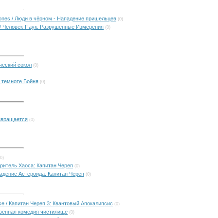
Phones / Люди в чёрном - Нападение пришельцев
(0)
s / Человек-Паук: Разрушенные Измерения
(0)
ческий сокол
(0)
 в темноте Бойня
(0)
озвращается
(0)
(0)
тритель Хаоса: Капитан Череп
(0)
Нападение Астероида: Капитан Череп
(0)
pse / Капитан Череп 3: Квантовый Апокалипсис
(0)
твенная комедия чистилище
(0)