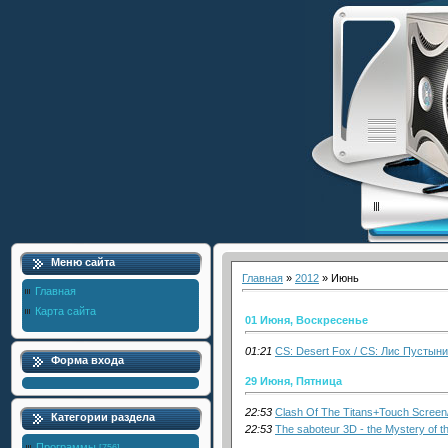
Меню сайта
Главная
»
2012
»
Июнь
Главная
Карта сайта
01 Июня, Воскресенье
01:21
CS: Desert Fox / CS: Лис Пустыни
Форма входа
29 Июня, Пятница
22:53
Clash Of The Titans+Touch Screen
Категории раздела
22:53
The saboteur 3D - the Mystery of 
Программы