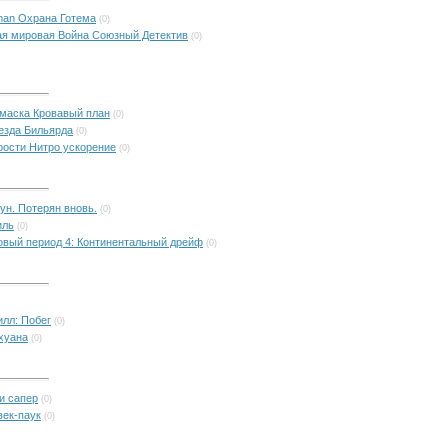
tman Охрана Готема
(0)
торая мировая Война Союзный Детектив
(0)
я маска Кровавый план
(0)
 звезда Бильярда
(0)
орости Нитро ускорение
(0)
тоун. Потерян вновь.
(0)
иль
(0)
никовый период 4: Континентальный дрейф
(0)
Хилл: Побег
(0)
ихуана
(0)
 и сапер
(0)
век-паук
(0)