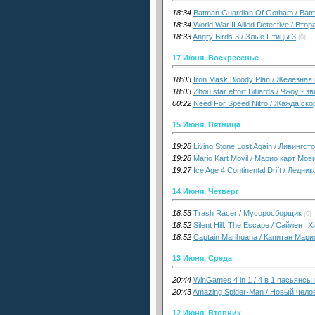
18:34
Batman Guardian Of Gotham / Ba
18:34
World War II Allied Detective / В
18:33
Angry Birds 3 / Злые Птицы 3
(0)
17 Июня, Воскресенье
18:03
Iron Mask Bloody Plan / Железна
18:03
Zhou star effort Billiards / Чжоу -
00:22
Need For Speed Nitro / Жажда ск
15 Июня, Пятница
19:28
Living Stone Lost Again / Ливингс
19:28
Mario Kart Movil / Марио карт Мов
19:27
Ice Age 4 Continental Drift / Лед
14 Июня, Четверг
18:53
Trash Racer / Мусоросборщик
(0)
18:52
Silent Hill: The Escape / Сайлент 
18:52
Captain Marihuana / Капитан Мар
13 Июня, Среда
20:44
WinGames 4 in 1 / 4 в 1 пасьянсы
20:43
Amazing Spider-Man / Новый чело
12 Июня, Вторник