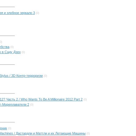
узя и злобное зеркало 3
(0)
0)
ебства
(0)
о в Саду Дзен
(0)
Stylus / 3D Контр-терроризм
(0)
 Часть 2 / Who Wants To Be A Millionaire 2012 Part 2
(0)
an Мореплаватели 2
(0)
арник
(0)
ing Machines / Дастардли и Маттли и их Летающие Машины
(0)