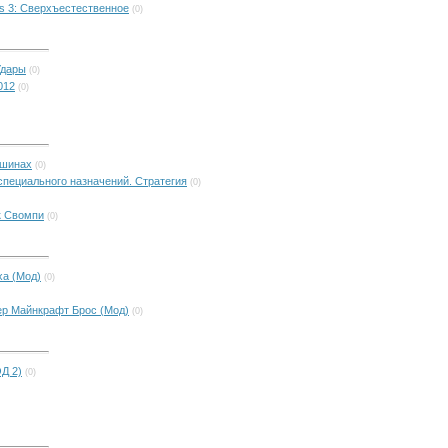
ims 3: Сверхъестественное
(0)
 Удары
(0)
012
(0)
машинах
(0)
д специального назначений. Стратегия
(0)
к Свомпи
(0)
ха (Мод)
(0)
пер Майнкрафт Брос (Мод)
(0)
ОД 2)
(0)