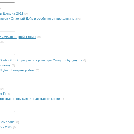
0)
 и Дракула 2012
(0)
ansion / Опасный Дейв в особняке с привидениями
(0)
H 2 Сумасшедший Тюнинг
(0)
(0)
 Soldier+RU / Призрачная разведка Солдаты будущего
(0)
тарктиду
(0)
tylus / Генератор Рекс
(0)
(0)
Ся Ин
(0)
 / Братья по оружию: Заработано в крови
(0)
в Памплоне
(0)
бег 2012
(0)