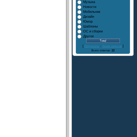
Музыка
Новости
Мобильник
Дизайн
Юмор
Шаблоны
ОС и сборки
Другое
[
·
]
Результаты
Архив опросов
Всего ответов:
22