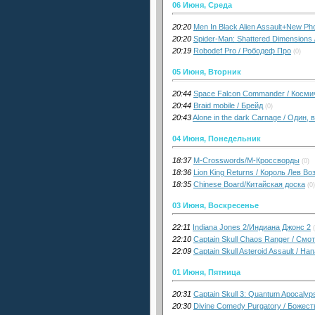
06 Июня, Среда
20:20
Men In Black Alien Assault+New 
20:20
Spider-Man: Shattered Dimension
20:19
Robodef Pro / Рободеф Про
(0)
05 Июня, Вторник
20:44
Space Falcon Commander / Косми
20:44
Braid mobile / Брейд
(0)
20:43
Alone in the dark Carnage / Один,
04 Июня, Понедельник
18:37
M-Crosswords/М-Кроссворды
(0)
18:36
Lion King Returns / Король Лев В
18:35
Chinese Board/Китайская доска
(0)
03 Июня, Воскресенье
22:11
Indiana Jones 2/Индиана Джонс 2
22:10
Captain Skull Chaos Ranger / Смо
22:09
Captain Skull Asteroid Assault / 
01 Июня, Пятница
20:31
Captain Skull 3: Quantum Apocaly
20:30
Divine Comedy Purgatory / Божес