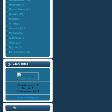
[756]
Новости
[25]
Для мобилки
[143]
Дизайн
[42]
Юмор
[5]
Аптека
[3]
Фильмы
[328]
Музыка
[56]
Шаблоны
[4]
Игры
[255]
Другие
[32]
ОС и сборки
[59]
Статистика
Онлайн всего:
1
Гостей:
1
Пользователей:
0
Были сегодня:
Чат