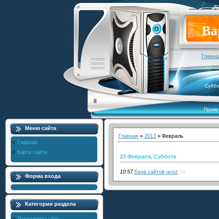
Ва
Главна
Суббо
Приве
Меню сайта
Главная
»
2013
»
Февраль
Главная
Карта сайта
23 Февраля, Суббота
10:57
База сайтов ucoz
(1)
Форма входа
Категории раздела
Программы