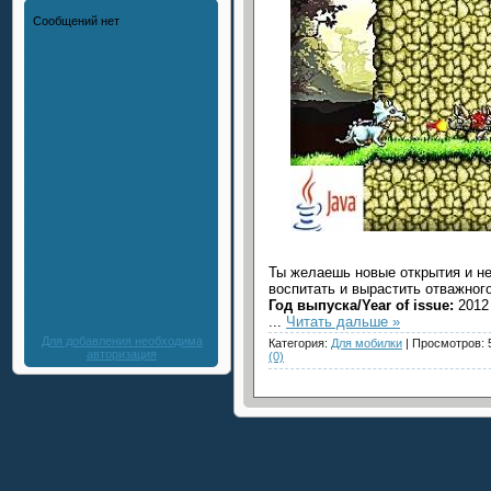
Ты желаешь новые открытия и н
воспитать и вырастить отважног
Год выпуска/Year of issue:
2012
...
Читать дальше »
Для добавления необходима
Категория:
Для мобилки
| Просмотров: 
авторизация
(0)