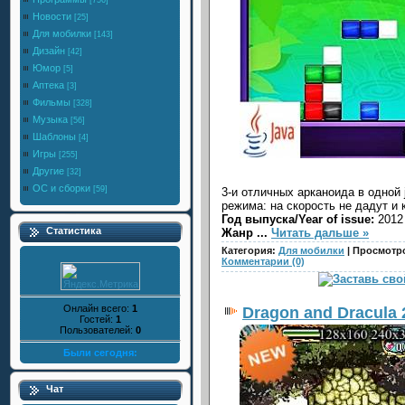
[756]
Новости
[25]
Для мобилки
[143]
Дизайн
[42]
Юмор
[5]
Аптека
[3]
Фильмы
[328]
Музыка
[56]
Шаблоны
[4]
Игры
[255]
Другие
[32]
ОС и сборки
[59]
3-и отличных арканоида в одной j
режима: на скорость не дадут и 
Год выпуска/Year of issue:
2012
Статистика
Жанр
...
Читать дальше »
Категория:
Для мобилки
| Просмотро
Комментарии (0)
Онлайн всего:
1
Dragon and Dracula 
Гостей:
1
Пользователей:
0
Были сегодня:
Чат