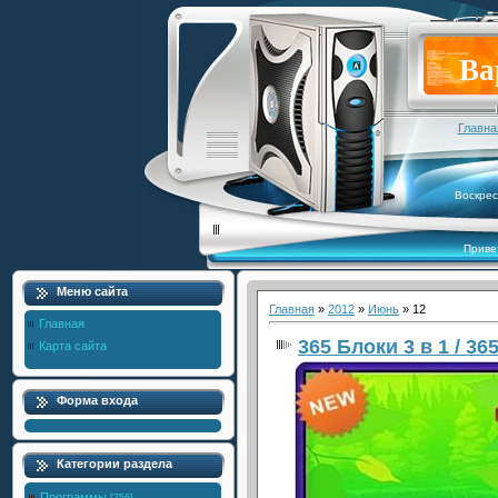
Ва
Главна
Воскрес
Приве
Меню сайта
Главная
»
2012
»
Июнь
»
12
Главная
365 Блоки 3 в 1 / 365
Карта сайта
Форма входа
Категории раздела
Программы