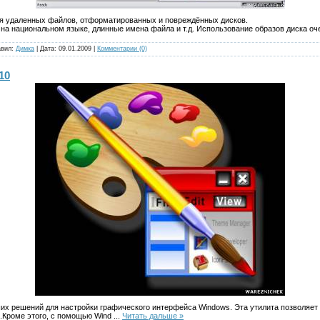
я удаленных файлов, отформатированных и повреждённых дисков.
на национальном языке, длинные имена файла и т.д. Использование образов диска о
авил:
Димка
| Дата:
09.01.2009
|
Комментарии (0)
10
ших решений для настройки графического интерфейса Windows. Эта утилита позволяет и
в.Кроме этого, с помощью Wind
...
Читать дальше »