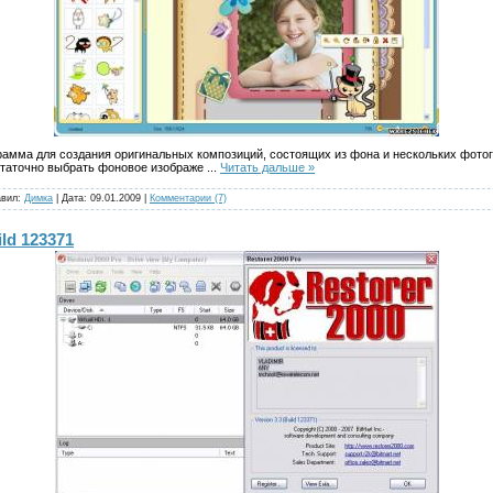
грамма для создания оригинальных композиций, состоящих из фона и нескольких фото
статочно выбрать фоновое изображе
...
Читать дальше »
авил:
Димка
| Дата:
09.01.2009
|
Комментарии (7)
ild 123371