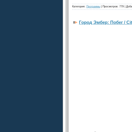
Категория:
Программы
| Просмотров: 779 | Доб
Город Эмбер: Побег / Ci