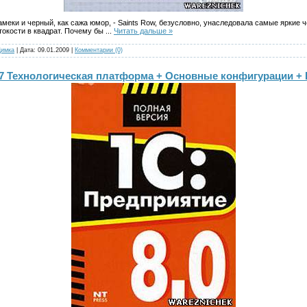
меки и черный, как сажа юмор, - Saints Row, безусловно, унаследовала самые яркие ч
стокости в квадрат. Почему бы
...
Читать дальше »
Димка
| Дата:
09.01.2009
|
Комментарии (0)
.37 Технологическая платформа + Основные конфигурации 