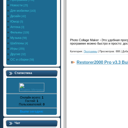
[756]
Новости
[25]
Для мобилки
[143]
Дизайн
[42]
Юмор
[5]
Аптека
[3]
Фильмы
[328]
Музыка
[56]
Photo Collage Maker –Это удобная про
Шаблоны
программе можно быстро и просто: до
[4]
Игры
[255]
Категория:
Программы
| Просмотров: 888 | Доб
Другие
[32]
ОС и сборки
[59]
Restorer2000 Pro v3.3 Bu
Статистика
Онлайн всего:
1
Гостей:
1
Пользователей:
0
Были сегодня:
Чат