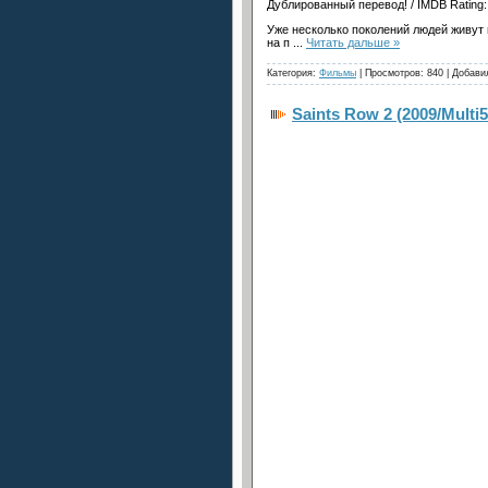
Дублированный перевод! / IMDB Rating: 
Уже несколько поколений людей живут 
на п
...
Читать дальше »
Категория:
Фильмы
| Просмотров: 840 | Добави
Saints Row 2 (2009/Multi