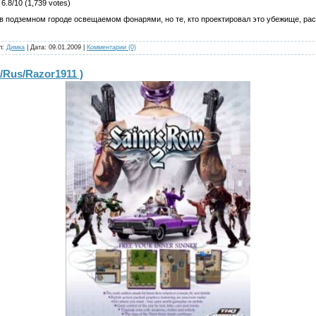
6.8/10 (1,739 votes)
в подземном городе освещаемом фонарями, но те, кто проектировал это убежище, рас
л:
Димка
| Дата:
09.01.2009
|
Комментарии (0)
5/Rus/Razor1911 )