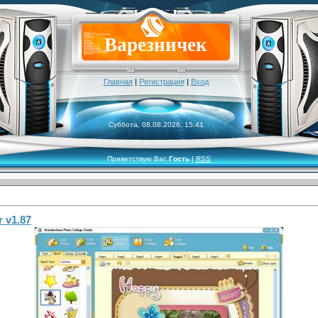
Варезничек
Главная
|
Регистрация
|
Вход
Суббота, 08.08.2026, 15:41
Приветствую Вас
Гость
|
RSS
 v1.87