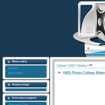
Меню сайта
Главная
»
2009
»
Январь
»
09
Главная
AMS Photo Collage Maker
Карта сайта
Форма входа
Категории раздела
Программы