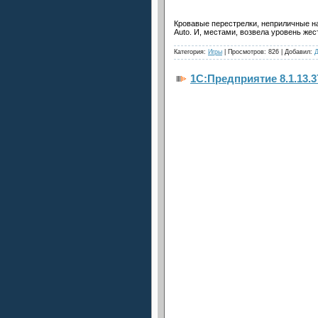
Кровавые перестрелки, неприличные на
Auto. И, местами, возвела уровень же
Категория:
Игры
| Просмотров: 826 | Добавил:
1C:Предприятие 8.1.13