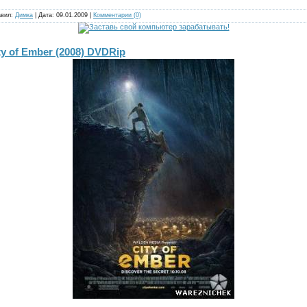
авил:
Димка
| Дата:
09.01.2009
|
Комментарии (0)
ty of Ember (2008) DVDRip