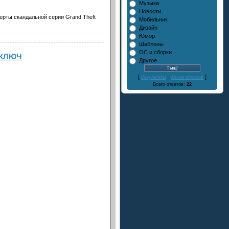
Музыка
Новости
ерты скандальной серии Grand Theft
Мобильник
Дизайн
Юмор
Шаблоны
ОС и сборки
+ КЛЮЧ
Другое
[
·
]
Результаты
Архив опросов
Всего ответов:
22