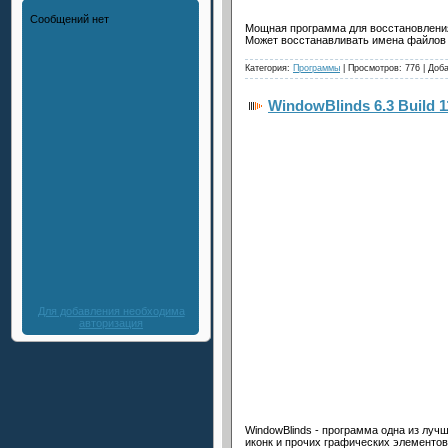
Мощная программа для восстановлени
Может восстанавливать имена файлов 
Категория:
Программы
| Просмотров: 776 | Доб
WindowBlinds 6.3 Build 1
Для добавления необходима
авторизация
WindowBlinds - программа одна из луч
иконк и прочих графических элементо