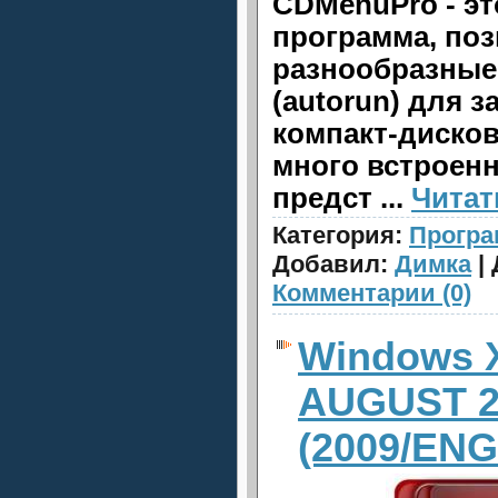
CDMenuPro - э
программа, по
разнообразные
(autorun) для 
компакт-дисков
много встроен
предст
...
Читат
Категория:
Прогр
Добавил:
Димка
| 
Комментарии (0)
Windows 
AUGUST 2
(2009/ENG