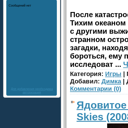
После катастро
Тихим океаном 
с другими выж
странном остро
загадки, наход
бороться, ему 
исследоват
...
Ч
Категория:
Игры
| 
Добавил:
Димка
| 
Комментарии (0)
Для добавления необходима
авторизация
Ядовитое 
Skies (20