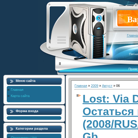
Ва
Главна
Пятни
Приве
Меню сайта
Главная
»
2009
»
Август
»
06
Главная
Lost: Via 
Карта сайта
Остаться
Форма входа
(2008/RUS
Категории раздела
Gb
Программы