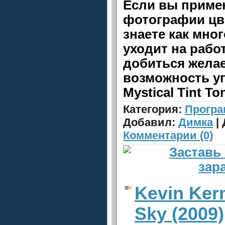
Если вы примен
фотографии цв
знаете как мно
уходит на рабо
добиться желае
возможность уп
Mystical Tint T
Категория:
Прогр
Добавил:
Димка
| 
Комментарии (0)
Kevin Kern
Sky (2009)