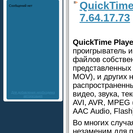
QuickTime
7.64.17.73
QuickTime Playe
проигрыватель и
файлов собстве
представленных 
MOV), и других 
распространенн
видео, звука, те
Для добавления необходима
авторизация
AVI, AVR, MPEG 
AAC Audio, Flash
Во многих случа
незаменим для п