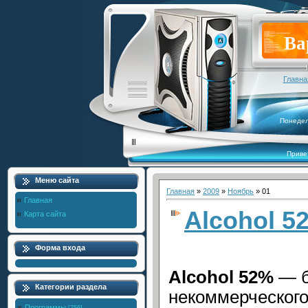
Ва
Главна
Понедел
Приве
Меню сайта
Главная
»
2009
»
Ноябрь
»
01
Главная
Alcohol 52
Карта сайта
Форма входа
Alcohol 52%
— б
Категории раздела
некоммерческого
Программы