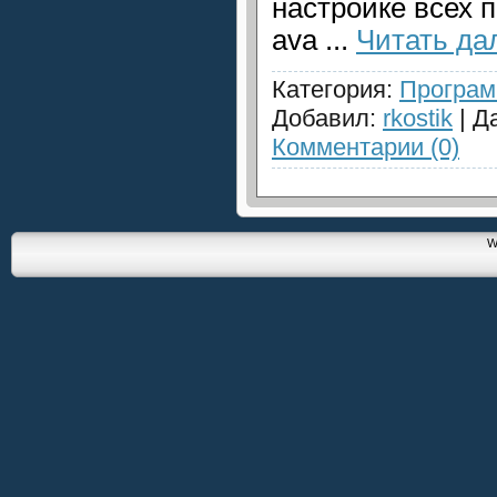
настройке всех 
ava
...
Читать да
Категория:
Програ
Добавил:
rkostik
| Д
Комментарии (0)
W