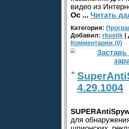
видео из Интерн
Ос
...
Читать да
Категория:
Прогр
Добавил:
rkostik
|
Комментарии (0)
SuperAnti
4.29.1004
SUPERAntiSpyw
для обнаружения
шпионских, рек