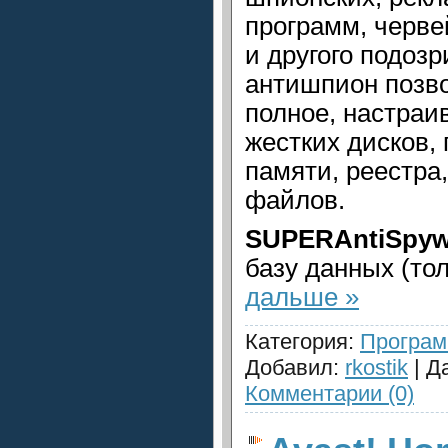
программ, черве
и другого подозр
антишпион позв
полное, настраи
жестких дисков,
памяти, реестра
файлов.
SUPERAntiSpyw
базу данных (то
дальше »
Категория:
Програ
Добавил:
rkostik
| Д
Комментарии (0)