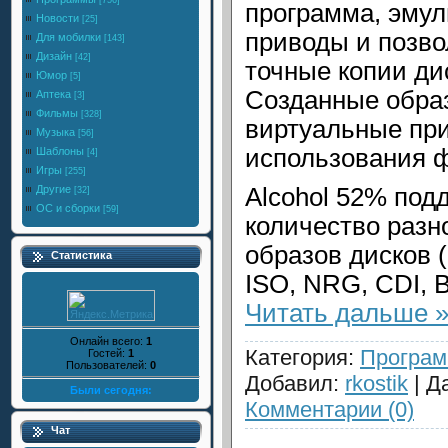
[756]
программа, эму
Новости
[25]
приводы и позв
Для мобилки
[143]
Дизайн
[42]
точные копии ди
Юмор
[5]
Созданные образ
Аптека
[3]
Фильмы
[328]
виртуальные при
Музыка
[56]
использования ф
Шаблоны
[4]
Игры
[255]
Другие
Alcohol 52% под
[32]
ОС и сборки
[59]
количество раз
образов дисков 
Статистика
ISO, NRG, CDI,
Читать дальше 
Онлайн всего:
1
Категория:
Програ
Гостей:
1
Пользователей:
0
Добавил:
rkostik
| Д
Были сегодня:
Комментарии (0)
Чат