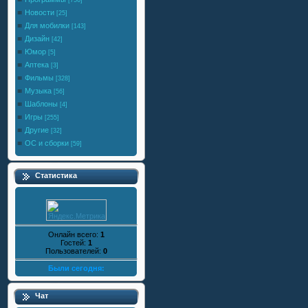
[756]
Новости
[25]
Для мобилки
[143]
Дизайн
[42]
Юмор
[5]
Аптека
[3]
Фильмы
[328]
Музыка
[56]
Шаблоны
[4]
Игры
[255]
Другие
[32]
ОС и сборки
[59]
Статистика
Онлайн всего:
1
Гостей:
1
Пользователей:
0
Были сегодня:
Чат